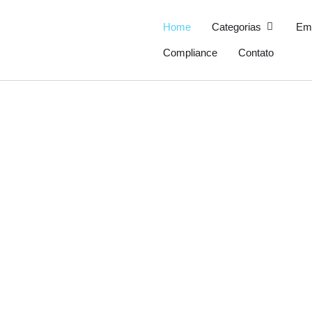
Ir
para
Open Cate
Home
Categorias
Em
o
Compliance
Contato
conteúdo