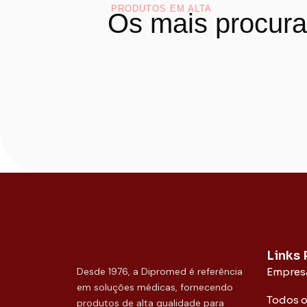
PRODUTOS EM ALTA
Os mais procur
Links
Desde 1976, a Dipromed é referência
Empres
em soluções médicas, fornecendo
Todos 
produtos de alta qualidade para