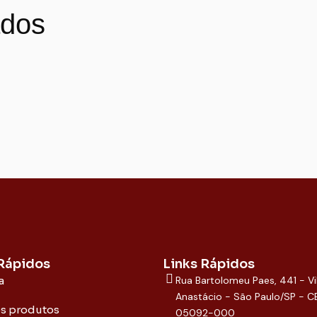
ados
 Rápidos
Links Rápidos
a
Rua Bartolomeu Paes, 441 - Vi
Anastácio - São Paulo/SP - C
os produtos
05092-000