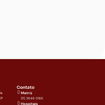
Contato
Matriz
la
EP
(11) 3646 0166
Hospitais