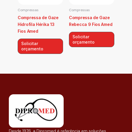
Compressas
Compressas
Compressa de Gaze
Compressa de Gaze
Hidrofila Hérika 13
Rebecca 9 Fios Amed
Fios Amed
Solicitar
orçamento
Solicitar
orçamento
Desde 1976, a Dipromed é referência em soluções