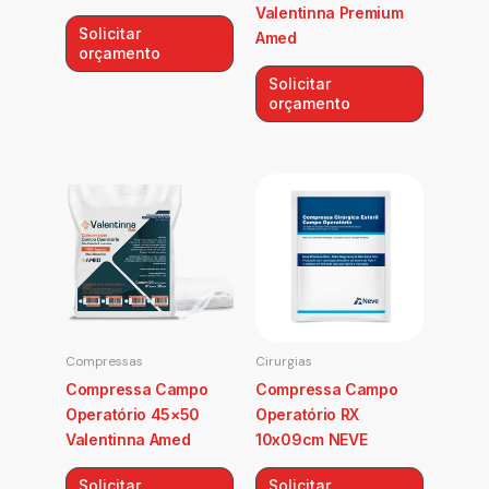
Valentinna Premium
Solicitar
Amed
orçamento
Solicitar
orçamento
Compressas
Cirurgias
Compressa Campo
Compressa Campo
Operatório 45×50
Operatório RX
Valentinna Amed
10x09cm NEVE
Solicitar
Solicitar