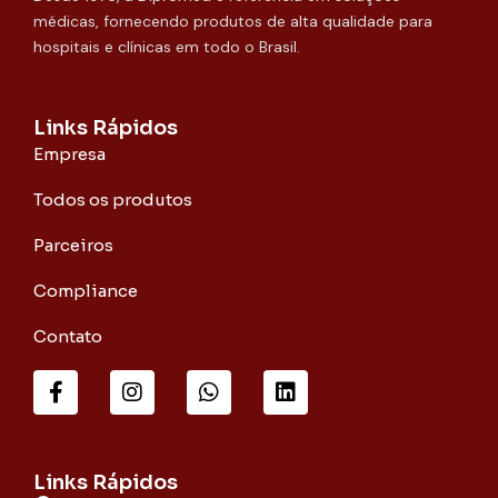
médicas, fornecendo produtos de alta qualidade para
hospitais e clínicas em todo o Brasil.
Links Rápidos
Empresa
Todos os produtos
Parceiros
Compliance
Contato
F
I
W
L
a
n
h
i
c
s
a
n
e
t
t
k
b
a
s
e
o
g
a
d
Links Rápidos
o
r
p
i