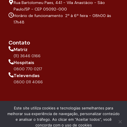
Rua Bartolomeu Paes, 441 - Vila Anastácio - São
k
a
p
n
-
m
Paulo/SP - CEP 05092-000
f
Horário de funcionamento 2ª à 6ª feira - 08h00 às
17h48
Contato
Matriz
(11) 3646 0166
Hospitais
0800 770 0217
Televendas
0800 011 4066
Este site utiliza cookies e tecnologias semelhantes para
melhorar sua experiência de navegação, personalizar conteúdo
copyright 2026 -
Compliance
e analisar o tráfego. Ao clicar em “Aceitar todos”, você
DIPROMED
concorda com o uso de cookies