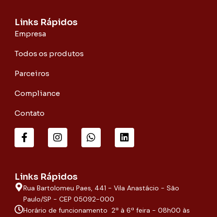
Links Rápidos
Empresa
Todos os produtos
Parceiros
Compliance
Contato
F
I
W
L
a
n
h
i
c
s
a
n
e
t
t
k
b
a
s
e
o
g
a
d
Links Rápidos
o
r
p
i
Rua Bartolomeu Paes, 441 - Vila Anastácio - São
k
a
p
n
-
m
Paulo/SP - CEP 05092-000
f
Horário de funcionamento 2ª à 6ª feira - 08h00 às