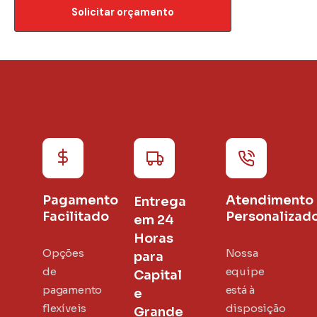
Solicitar orçamento
Pagamento
Atendimento
Entrega
Facilitado
Personalizad
em 24
Horas
Opções
Nossa
para
de
equipe
Capital
pagamento
está à
e
flexíveis
disposição
Grande