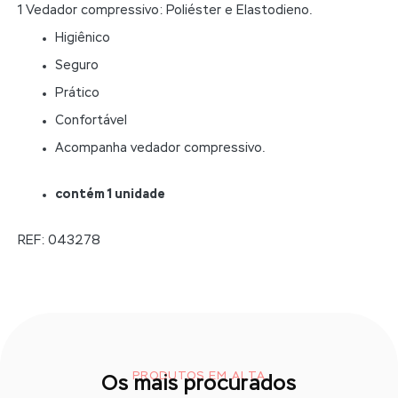
1 Vedador compressivo: Poliéster e Elastodieno.
Higiênico
Seguro
Prático
Confortável
Acompanha vedador compressivo.
contém 1 unidade
REF: 043278
PRODUTOS EM ALTA
Os mais procurados