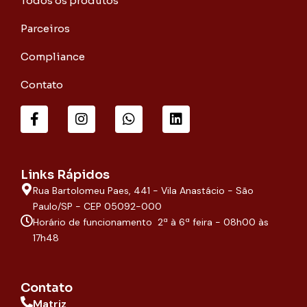
Todos os produtos
Parceiros
Compliance
Contato
F
I
W
L
a
n
h
i
c
s
a
n
e
t
t
k
b
a
s
e
o
g
a
d
Links Rápidos
o
r
p
i
Rua Bartolomeu Paes, 441 - Vila Anastácio - São
k
a
p
n
-
m
Paulo/SP - CEP 05092-000
f
Horário de funcionamento 2ª à 6ª feira - 08h00 às
17h48
Contato
Matriz