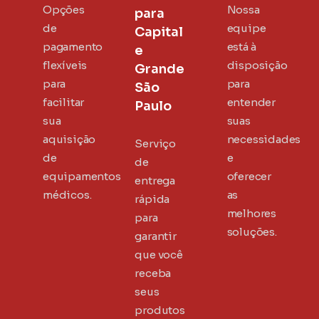
Opções
Nossa
para
de
equipe
Capital
pagamento
está à
e
flexíveis
disposição
Grande
para
para
São
facilitar
entender
Paulo
sua
suas
aquisição
necessidades
Serviço
de
e
de
equipamentos
oferecer
entrega
médicos.
as
rápida
melhores
para
soluções.
garantir
que você
receba
seus
produtos