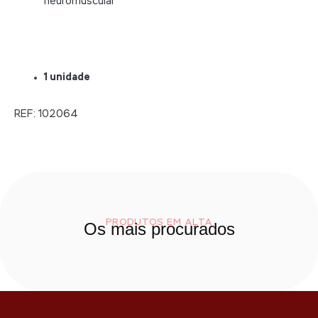
neuromuscular
1 unidade
REF: 102064
PRODUTOS EM ALTA
Os mais procurados