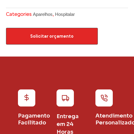
Aparelhos
Hospitalar
Categories
,
Solicitar orçamento
Pagamento
Atendimento
Entrega
Facilitado
Personalizad
em 24
Horas