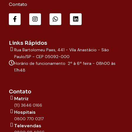
Contato
F
I
W
L
a
n
h
i
c
s
a
n
e
t
t
k
b
a
s
e
o
g
a
d
Links Rápidos
o
r
p
i
Rua Bartolomeu Paes, 441 - Vila Anastácio - São
k
a
p
n
-
m
Paulo/SP - CEP 05092-000
f
Horário de funcionamento 2ª à 6ª feira - 08h00 às
17h48
Contato
Matriz
(11) 3646 0166
Hospitais
0800 770 0217
Televendas