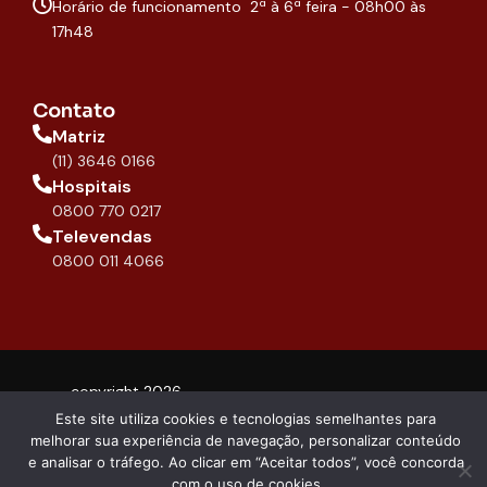
f
Horário de funcionamento 2ª à 6ª feira - 08h00 às
17h48
Contato
Matriz
(11) 3646 0166
Hospitais
0800 770 0217
Televendas
0800 011 4066
copyright 2026 -
Compliance
DIPROMED
Este site utiliza cookies e tecnologias semelhantes para
melhorar sua experiência de navegação, personalizar conteúdo
e analisar o tráfego. Ao clicar em “Aceitar todos”, você concorda
com o uso de cookies