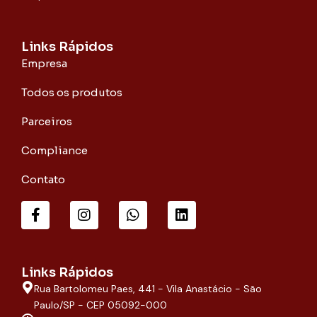
Links Rápidos
Empresa
Todos os produtos
Parceiros
Compliance
Contato
F
I
W
L
a
n
h
i
c
s
a
n
e
t
t
k
b
a
s
e
o
g
a
d
Links Rápidos
o
r
p
i
Rua Bartolomeu Paes, 441 - Vila Anastácio - São
k
a
p
n
-
m
Paulo/SP - CEP 05092-000