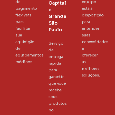
de
equipe
Capital
pagamento
está à
e
flexíveis
disposição
Grande
para
para
São
facilitar
entender
Paulo
sua
suas
aquisição
necessidades
Serviço
de
e
de
equipamentos
oferecer
entrega
médicos.
as
rápida
melhores
para
soluções.
garantir
que você
receba
seus
produtos
no