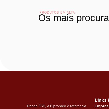
PRODUTOS EM ALTA
Os mais procur
Links
Desde 1976, a Dipromed é referência
Empres