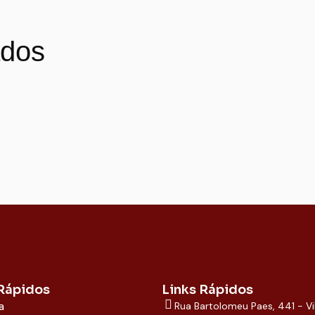
ados
 Rápidos
Links Rápidos
a
Rua Bartolomeu Paes, 441 - Vi