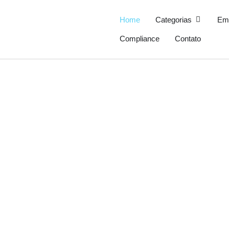
Ir
para
Open Cate
Home
Categorias
Em
o
Compliance
Contato
conteúdo