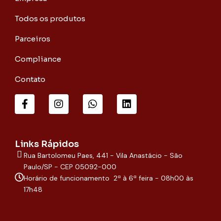
Todos os produtos
Parceiros
Compliance
Contato
F
I
W
L
a
n
h
i
c
s
a
n
e
t
t
k
b
a
s
e
o
g
a
d
Links Rápidos
o
r
p
i
Rua Bartolomeu Paes, 441 - Vila Anastácio - São
k
a
p
n
-
m
Paulo/SP - CEP 05092-000
f
Horário de funcionamento 2ª à 6ª feira - 08h00 às
17h48