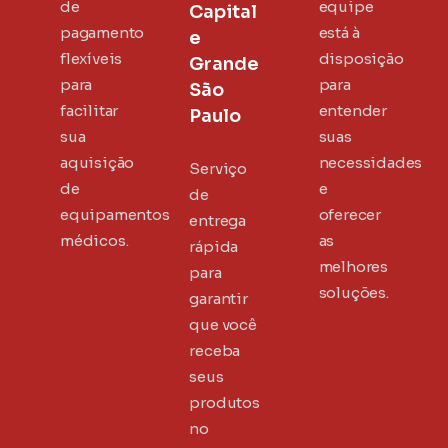
de
equipe
Capital
pagamento
está à
e
flexíveis
disposição
Grande
para
para
São
facilitar
entender
Paulo
sua
suas
aquisição
necessidades
Serviço
de
e
de
equipamentos
oferecer
entrega
médicos.
as
rápida
melhores
para
soluções.
garantir
que você
receba
seus
produtos
no