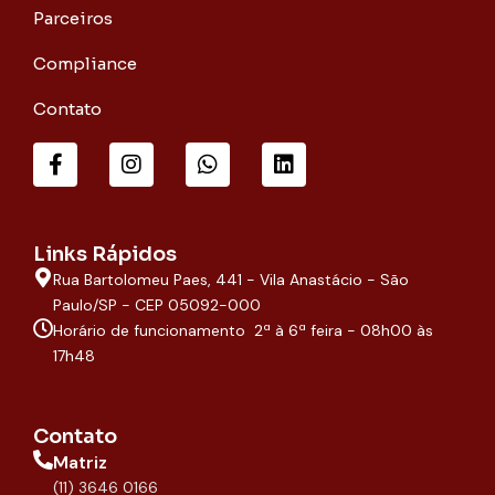
Parceiros
Compliance
Contato
F
I
W
L
a
n
h
i
c
s
a
n
e
t
t
k
b
a
s
e
o
g
a
d
Links Rápidos
o
r
p
i
Rua Bartolomeu Paes, 441 - Vila Anastácio - São
k
a
p
n
-
m
Paulo/SP - CEP 05092-000
f
Horário de funcionamento 2ª à 6ª feira - 08h00 às
17h48
Contato
Matriz
(11) 3646 0166