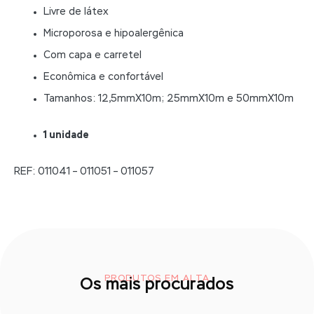
Livre de látex
Microporosa e hipoalergênica
Com capa e carretel
Econômica e confortável
Tamanhos: 12,5mmX10m; 25mmX10m e 50mmX10m
1 unidade
REF: 011041 – 011051 – 011057
PRODUTOS EM ALTA
Os mais procurados