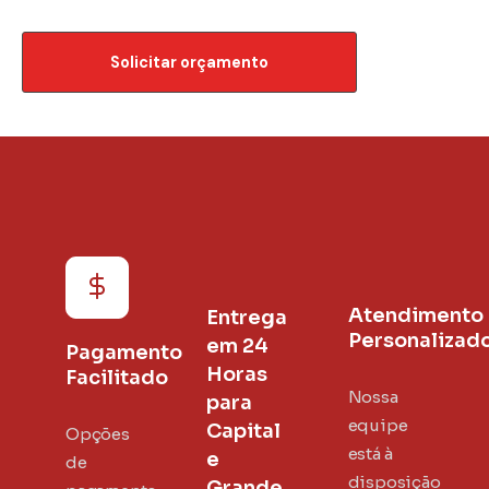
Solicitar orçamento
Atendimento
Entrega
Personalizad
em 24
Pagamento
Horas
Facilitado
Nossa
para
equipe
Capital
Opções
está à
e
de
disposição
Grande