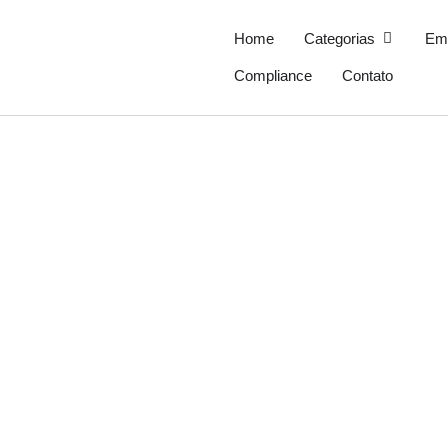
Ir
para
Open Cate
Home
Categorias
Em
o
Compliance
Contato
conteúdo