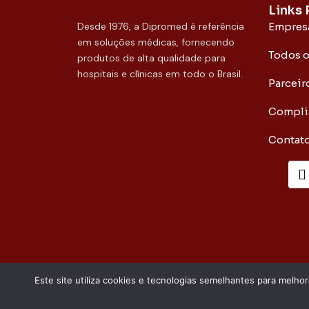
Links
Desde 1976, a Dipromed é referência
Empres
em soluções médicas, fornecendo
Todos 
produtos de alta qualidade para
hospitais e clínicas em todo o Brasil.
Parceir
Compli
Contat
F
a
c
k
-
f
Este site utiliza cookies e tecnologias semelhantes para melho
copyright 2026 - DIPROMED