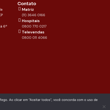
Contato
Matriz
la
EP
(11) 3646 0166
Hospitais
 à 6ª
0800 770 0217
Televendas
0800 011 4066
áfego. Ao clicar em “Aceitar todos”, você concorda com o uso de