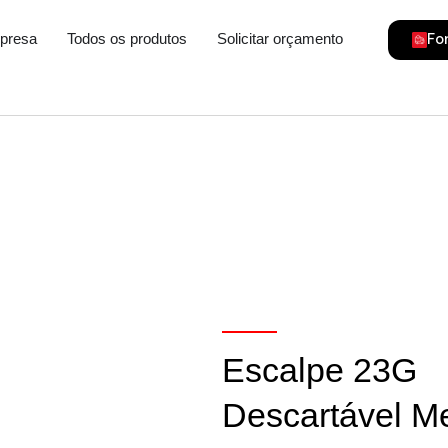
gorias
Fo
presa
Todos os produtos
Solicitar orçamento
Escalpe 23G
Descartável M