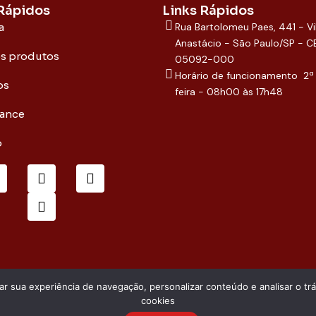
 Rápidos
Links Rápidos
a
Rua Bartolomeu Paes, 441 - Vi
Anastácio - São Paulo/SP - C
os produtos
05092-000
Horário de funcionamento 2ª
os
feira - 08h00 às 17h48
ance
o
I
L
W
n
i
h
s
n
a
e
t
k
t
b
a
e
s
o
g
d
a
o
r
i
p
a
n
p
m
rar sua experiência de navegação, personalizar conteúdo e analisar o tr
cookies
Compliance