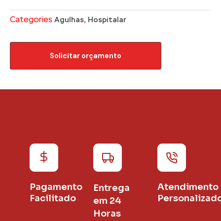
Categories
,
Agulhas
Hospitalar
Solicitar orçamento
Pagamento
Atendimento
Entrega
Facilitado
Personalizad
em 24
Horas