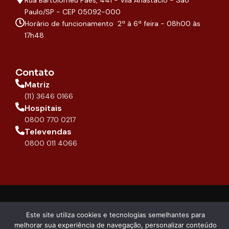
k
a
p
n
-
m
Paulo/SP - CEP 05092-000
f
Horário de funcionamento 2ª à 6ª feira - 08h00 às
17h48
Contato
Matriz
(11) 3646 0166
Hospitais
0800 770 0217
Televendas
0800 011 4066
copyright 2026 -
Compliance
DIPROMED
Este site utiliza cookies e tecnologias semelhantes para
melhorar sua experiência de navegação, personalizar conteúdo