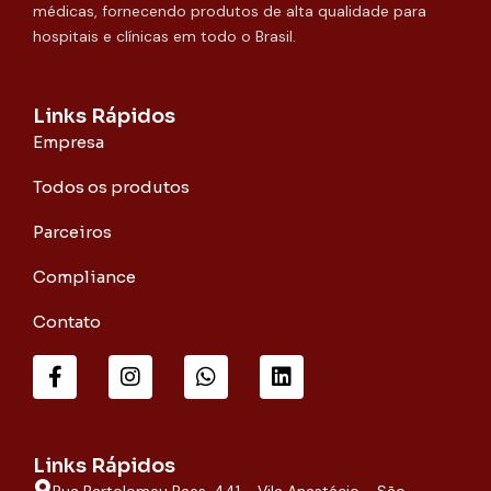
médicas, fornecendo produtos de alta qualidade para
hospitais e clínicas em todo o Brasil.
Links Rápidos
Empresa
Todos os produtos
Parceiros
Compliance
Contato
F
I
W
L
a
n
h
i
c
s
a
n
e
t
t
k
b
a
s
e
o
g
a
d
Links Rápidos
o
r
p
i
Rua Bartolomeu Paes, 441 - Vila Anastácio - São