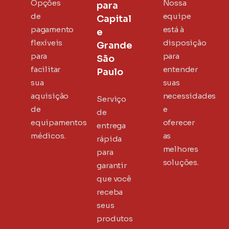
Opções
Nossa
para
de
equipe
Capital
pagamento
está à
e
flexíveis
disposição
Grande
para
para
São
facilitar
entender
Paulo
sua
suas
aquisição
necessidades
Serviço
de
e
de
equipamentos
oferecer
entrega
médicos.
as
rápida
melhores
para
soluções.
garantir
que você
receba
seus
produtos