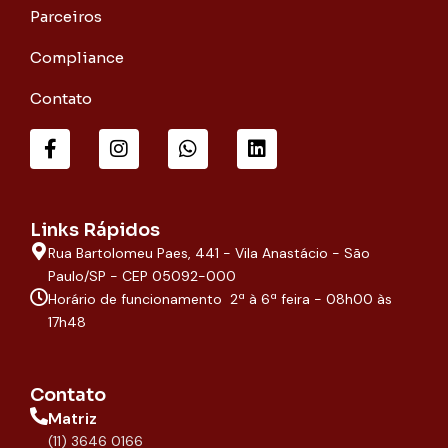
Parceiros
Compliance
Contato
F
I
W
L
a
n
h
i
c
s
a
n
e
t
t
k
b
a
s
e
o
g
a
d
Links Rápidos
o
r
p
i
Rua Bartolomeu Paes, 441 - Vila Anastácio - São
k
a
p
n
-
m
Paulo/SP - CEP 05092-000
f
Horário de funcionamento 2ª à 6ª feira - 08h00 às
17h48
Contato
Matriz
(11) 3646 0166