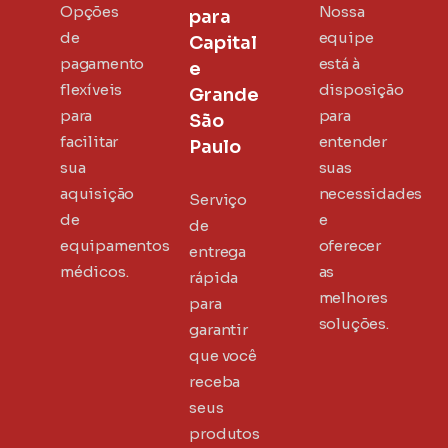
Opções
Nossa
para
de
equipe
Capital
pagamento
está à
e
flexíveis
disposição
Grande
para
para
São
facilitar
entender
Paulo
sua
suas
aquisição
necessidades
Serviço
de
e
de
equipamentos
oferecer
entrega
médicos.
as
rápida
melhores
para
soluções.
garantir
que você
receba
seus
produtos