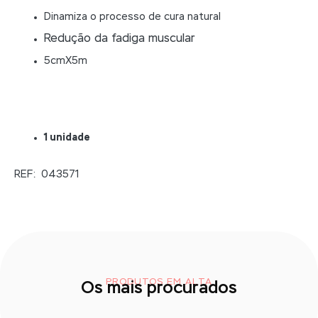
Dinamiza o processo de cura natural
Redução da fadiga muscular
5cmX5m
1 unidade
REF: 043571
PRODUTOS EM ALTA
Os mais procurados