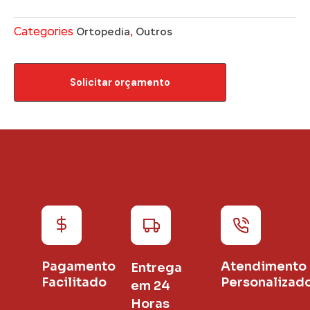
Categories
,
Ortopedia
Outros
Solicitar orçamento
Pagamento
Atendimento
Entrega
Facilitado
Personalizad
em 24
Horas