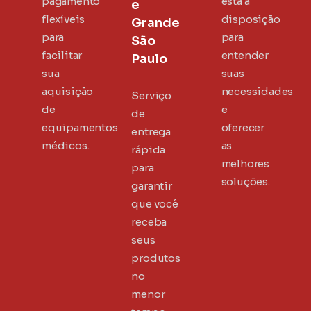
pagamento
está à
e
flexíveis
disposição
Grande
para
para
São
facilitar
entender
Paulo
sua
suas
aquisição
necessidades
Serviço
de
e
de
equipamentos
oferecer
entrega
médicos.
as
rápida
melhores
para
soluções.
garantir
que você
receba
seus
produtos
no
menor