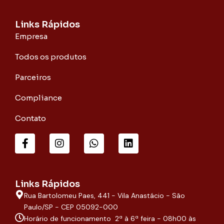
Links Rápidos
Empresa
Todos os produtos
Parceiros
Compliance
Contato
F
I
W
L
a
n
h
i
c
s
a
n
e
t
t
k
b
a
s
e
o
g
a
d
Links Rápidos
o
r
p
i
Rua Bartolomeu Paes, 441 - Vila Anastácio - São
k
a
p
n
-
m
Paulo/SP - CEP 05092-000
f
Horário de funcionamento 2ª à 6ª feira - 08h00 às