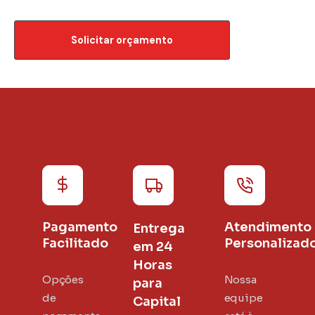
Solicitar orçamento
Pagamento
Atendimento
Entrega
Facilitado
Personalizad
em 24
Horas
Opções
Nossa
para
de
equipe
Capital