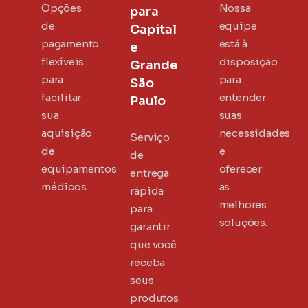
Opções
Nossa
para
de
equipe
Capital
pagamento
está à
e
flexíveis
disposição
Grande
para
para
São
facilitar
entender
Paulo
sua
suas
aquisição
necessidades
Serviço
de
e
de
equipamentos
oferecer
entrega
médicos.
as
rápida
melhores
para
soluções.
garantir
que você
receba
seus
produtos