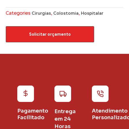
Categories
,
,
Cirurgias
Colostomia
Hospitalar
Solicitar orçamento
Pagamento
Atendimento
Entrega
Facilitado
Personalizad
em 24
Horas