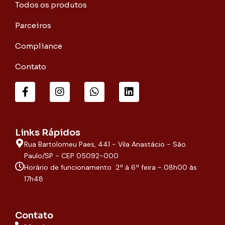
Todos os produtos
Parceiros
Compliance
Contato
F
I
W
L
a
n
h
i
c
s
a
n
e
t
t
k
b
a
s
e
o
g
a
d
Links Rápidos
o
r
p
i
Rua Bartolomeu Paes, 441 - Vila Anastácio - São
k
a
p
n
-
m
Paulo/SP - CEP 05092-000
f
Horário de funcionamento 2ª à 6ª feira - 08h00 às
17h48
Contato